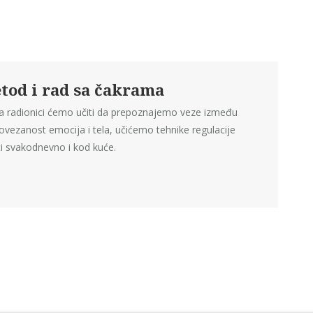
tod i rad sa čakrama
a radionici ćemo učiti da prepoznajemo veze između
 povezanost emocija i tela, učićemo tehnike regulacije
ti svakodnevno i kod kuće.