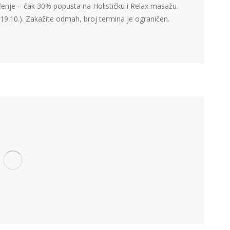
enje – čak 30% popusta na Holističku i Relax masažu.
(19.10.). Zakažite odmah, broj termina je ograničen.