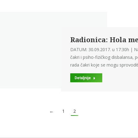
Radionica: Hola me
DATUM: 30.09.2017. u 17:30h | N
čakri i psiho-fizičkog disbalansa,
rada čakri koje se mogu sprovodi
Detaljnije
←
1
2