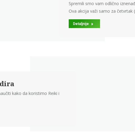
Spremili smo vam odlično iznenađ
Ova akcija važi samo za četvrtak 
Detaljnije
odira
čiti kako da koristimo Reiki i